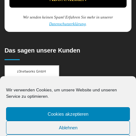
Wir senden keinen Spam! Erfahren Sie mehr in unserer
Datenschutzerklärung
.
Das sagen unsere Kunden
Kundenbewertungen und Erfahrungen zu
z3networks GmbH
Wir verwenden Cookies, um unsere Website und unseren
SEHR GUT
100%
Service zu optimieren.
Empfehlungen auf
ProvenExpert.com
4,71 / 5,00
Cookies akzeptieren
42
30
Ablehnen
Bewertungen auf
Bewertungen von 2
ProvenExpert.com
anderen Quellen