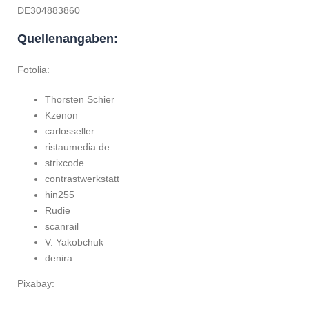
DE304883860
Quellenangaben:
Fotolia:
Thorsten Schier
Kzenon
carlosseller
ristaumedia.de
strixcode
contrastwerkstatt
hin255
Rudie
scanrail
V. Yakobchuk
denira
Pixabay: