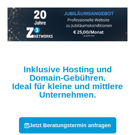
Inklusive Hosting und
Domain-Gebühren.
Ideal für kleine und mittlere
Unternehmen.
Jetzt Beratungstermin anfragen