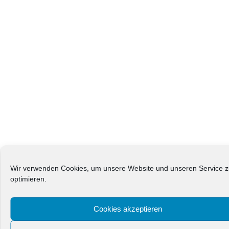
Kundenbewertungen und Erfahrungen zu
z3networks GmbH
Wir verwenden Cookies, um unsere Website und unseren Service 
SEHR GUT
100
optimieren.
Empfehlungen
ProvenExpert
4,71 / 5,00
Cookies akzeptieren
42
30